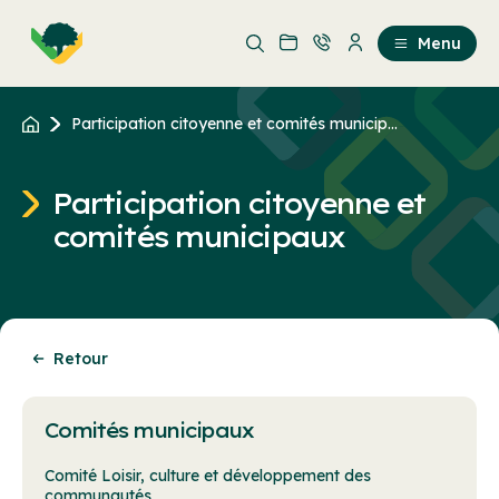
Aller
Passer
au
au
Menu
contenu
contenu
principal
Participation citoyenne et comités municip...
Participation citoyenne et
comités municipaux
Retour
Comités municipaux
Comité Loisir, culture et développement des
communautés